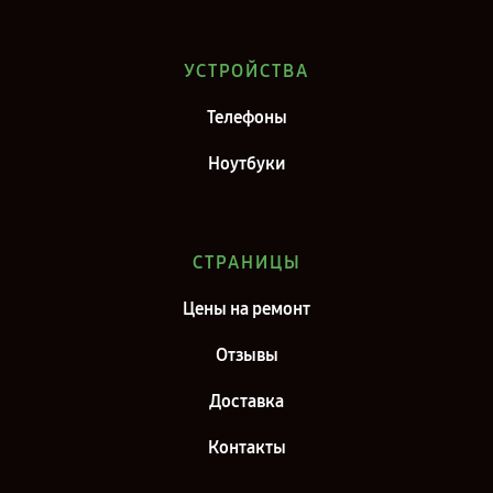
Ремонт ноутбука Infinix Inbook Y3 MAX в г. Самара
Ремонт ноутбука Infinix Inbook Y3 MAX в г. Киров
УСТРОЙСТВА
Ремонт ноутбука Infinix Inbook Y3 MAX в г. Москва
Телефоны
Ремонт ноутбука Infinix Inbook Y3 MAX в г. Санкт-Петербург
Ноутбуки
СТРАНИЦЫ
Цены на ремонт
Отзывы
Доставка
Контакты